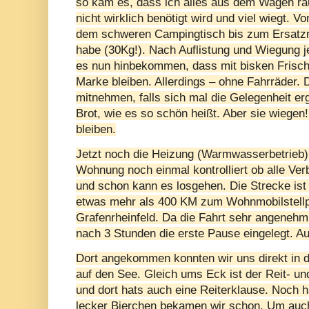
so kam es, dass ich alles aus dem Wagen r
nicht wirklich benötigt wird und viel wiegt. 
dem schweren Campingtisch bis zum Ersatzr
habe (30Kg!). Nach Auflistung und Wiegung j
es nun hinbekommen, dass mit bisken Frisch
Marke bleiben. Allerdings – ohne Fahrräder. D
mitnehmen, falls sich mal die Gelegenheit erg
Brot, wie es so schön heißt. Aber sie wiegen
bleiben.
Jetzt noch die Heizung (Warmwasserbetrieb)
Wohnung noch einmal kontrolliert ob alle Ver
und schon kann es losgehen. Die Strecke is
etwas mehr als 400 KM zum Wohnmobilstellp
Grafenrheinfeld. Da die Fahrt sehr angenehm 
nach 3 Stunden die erste Pause eingelegt. A
Dort angekommen konnten wir uns direkt in die
auf den See. Gleich ums Eck ist der Reit- un
und dort hats auch eine Reiterklause. Noch ha
lecker Bierchen bekamen wir schon. Um auch