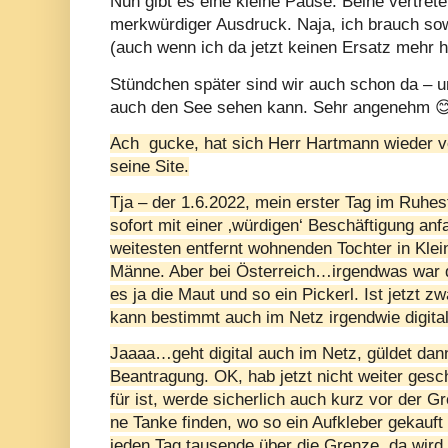
Nun gibt es eine kleine Pause. Beine vertre
merkwürdiger Ausdruck. Naja, ich brauch sow
(auch wenn ich da jetzt keinen Ersatz mehr h
Stündchen später sind wir auch schon da – u
auch den See sehen kann. Sehr angenehm

Ach
gucke, hat sich Herr Hartmann wieder vo
seine Site.
Tja – der 1.6.2022, mein erster Tag im Ruhes
sofort mit einer ‚würdigen‘ Beschäftigung a
weitesten entfernt wohnenden Tochter in Klein
Männe. Aber bei Österreich…irgendwas war d
es ja die Maut und so ein Pickerl. Ist jetzt 
kann bestimmt auch im Netz irgendwie digita
Jaaaa…geht digital auch im Netz, güldet dan
Beantragung. OK, hab jetzt nicht weiter gesc
für ist, werde sicherlich auch kurz vor der 
ne Tanke finden, wo so ein Aufkleber gekau
jeden Tag tausende über die Grenze, da wird 