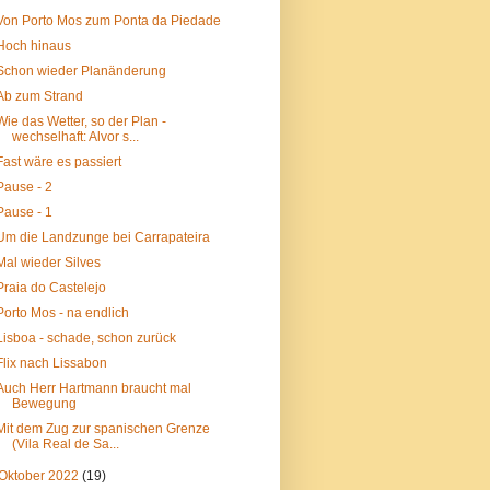
Von Porto Mos zum Ponta da Piedade
Hoch hinaus
Schon wieder Planänderung
Ab zum Strand
Wie das Wetter, so der Plan -
wechselhaft: Alvor s...
Fast wäre es passiert
Pause - 2
Pause - 1
Um die Landzunge bei Carrapateira
Mal wieder Silves
Praia do Castelejo
Porto Mos - na endlich
Lisboa - schade, schon zurück
Flix nach Lissabon
Auch Herr Hartmann braucht mal
Bewegung
Mit dem Zug zur spanischen Grenze
(Vila Real de Sa...
Oktober 2022
(19)