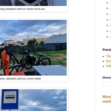
►
►
htig einladent sieht es heute nicht aus
►
►
►
►
►
Begeg
Sta
Nor
Hil
Diese
eine, dahinten wird es schon heller
Miss
meld