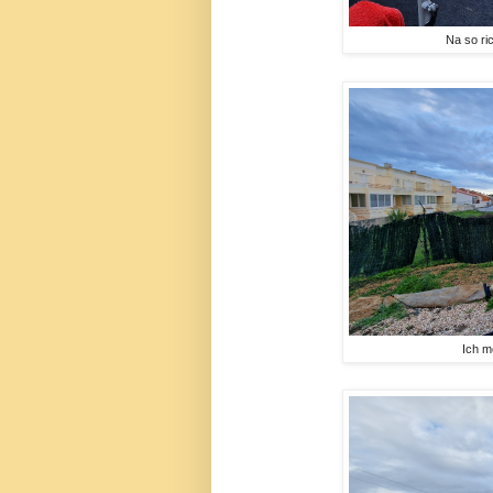
Na so ric
Ich m