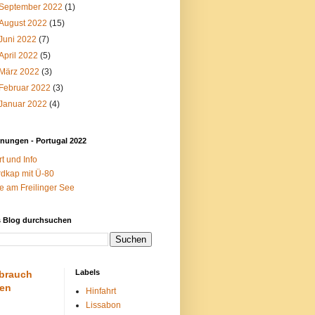
September 2022
(1)
August 2022
(15)
Juni 2022
(7)
April 2022
(5)
März 2022
(3)
Februar 2022
(3)
Januar 2022
(4)
nungen - Portugal 2022
rt und Info
dkap mit Ü-80
fe am Freilinger See
s Blog durchsuchen
Labels
brauch
en
Hinfahrt
Lissabon