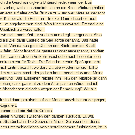
Auch die GeschwindigkeitsUnterschiede, wenn der Bus
an vorbei, weil sich ziemlich alle an die Beschränkung halten.
n erst auf eine große Brücke zu - und wer hätte es gedacht
es Kaliber als die Fehmarn Brücke. Dann dauert es auch
n Hof angekommen sind. Was für ein gewusel. Erstmal eine
berblick zu verschaffen.
wir nicht noch Zeit für suchen und dergl. vergeuden. Also
 als Ziel dann
Castelo de São Jorge genannt. Das hatte
ftet. Von da aus genießt man den Blick über die Stadt.
axifahrt. Nicht irgendwie gestresst oder angespannt, sondern
r das Taxi durch den Verkehr, wechselte nach beliebten den
gelten nicht für Taxis. Die Fahrt hat richtig Spaß gemacht.
al Eintritt bezahlt werden. Da ü65 wieder nur die Hälfte
 den Ausweis parat, der jedoch kaum beachtet wurde. Meine
rkung "Das aussehen reichte ihm" ließ den Mitarbeiter dann
ehen, dass garnicht zu dem Alter passen würde und ich
um Abendessen einladen wegen der Bemerkung!" Wir alle
ir sind dann praktisch auf der Mauer soweit herum gegangen,
tografiert.
erchen und ein Nutella Crêpes.
ieder hinunter, zwischen den ganzen Tuctuc's, LKWs,
ie Straßenbahn. Die Souveränität und Gelassenheit die es
sen unterschiedlichen Verkehrsteilnehmern funktioniert, ist in