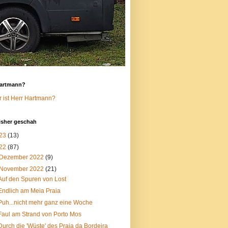
Hartmann?
 ist Herr Hartmann?
isher geschah
23
(13)
22
(87)
Dezember 2022
(9)
November 2022
(21)
Auf den Spuren von Lost
Endlich am Meia Praia
Puh...nicht mehr ganz eine Woche
Faul am Strand von Porto Mos
Durch die 'Wüste' des Praia da Bordeira