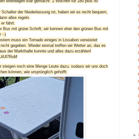
n Mietwagen klar gemacht. 2 Wochen für 180 plus 50
 Schalter der Niederlassung ist, haben wir es recht bequem,
ann alles regeln.
er fährt.
er Bus mit grüne Schrift, wir kennen eher den grünen Bus mit
 :-)
estern muss ein Tornado einiges in Lissabon verwüstet
icht gegeben. Wieder einmal treffen wir Wetter an, das es
aus der Markthalle konnte und alles dazu erzählen!
BUiUl7RuM
er steigen noch eine Menge Leute dazu, sodass wir uns doch
chen können, wie ursprünglich gehofft.
►