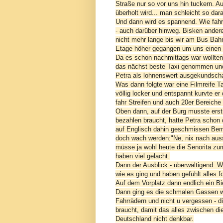
Straße nur so vor uns hin tuckern. 
überholt wird... man schleicht so dar
Und dann wird es spannend. Wie fahre
- auch darüber hinweg. Bisken ander
nicht mehr lange bis wir am Bus Bah
Etage höher gegangen um uns einen Ü
Da es schon nachmittags war wollten 
das nächst beste Taxi genommen und
Petra als lohnenswert ausgekundscha
Was dann folgte war eine Filmreife T
völlig locker und entspannt kurvte e
fahr Streifen und auch 20er Bereiche 
Oben dann, auf der Burg musste erstm
bezahlen braucht, hatte Petra schon
auf Englisch dahin geschmissen Beme
doch wach werden:"Ne, nix nach auss
müsse ja wohl heute die Senorita z
haben viel gelacht.
Dann der Ausblick - überwältigend. W
wie es ging und haben gefühlt alles fo
Auf dem Vorplatz dann endlich ein Bi
Dann ging es die schmalen Gassen w
Fahrrädern und nicht u vergessen - d
braucht, damit das alles zwischen die
Deutschland nicht denkbar.